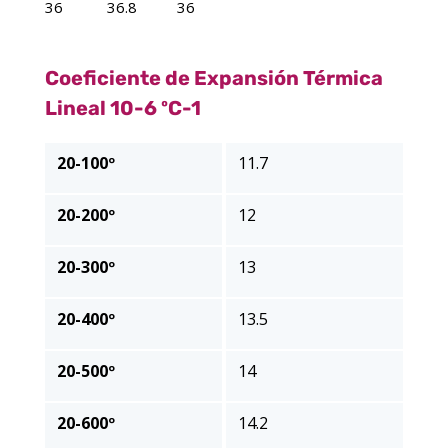
36 36.8 36
Coeficiente de Expansión Térmica
Lineal 10-6 ºC-1
20-100º
11.7
20-200º
12
20-300º
13
20-400º
13.5
20-500º
14
20-600º
14.2