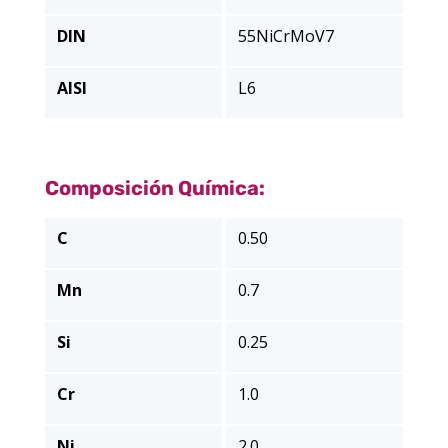
DIN
55NiCrMoV7
AISI
L6
Composición Química:
C
0.50
Mn
0.7
Si
0.25
Cr
1.0
Ni
2.0