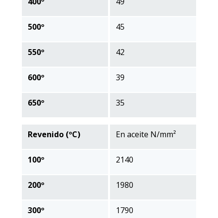
400º
49
500º
45
550º
42
600º
39
650º
35
Revenido (ºC)
En aceite N/mm²
100º
2140
200º
1980
300º
1790