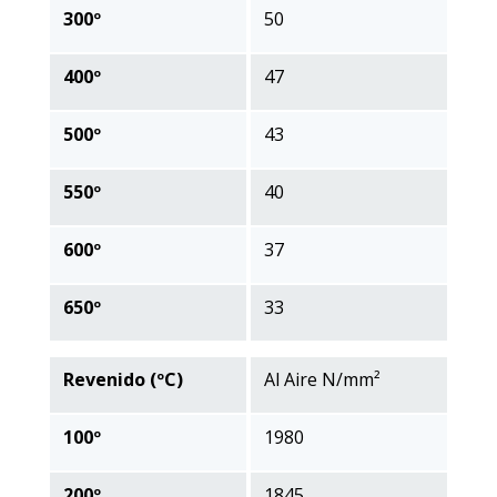
300º
50
400º
47
500º
43
550º
40
600º
37
650º
33
Revenido (ºC)
Al Aire N/mm²
100º
1980
200º
1845