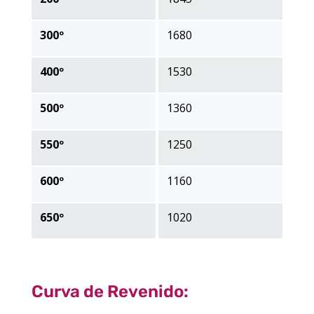
300º
1680
400º
1530
500º
1360
550º
1250
600º
1160
650º
1020
Curva de Revenido: