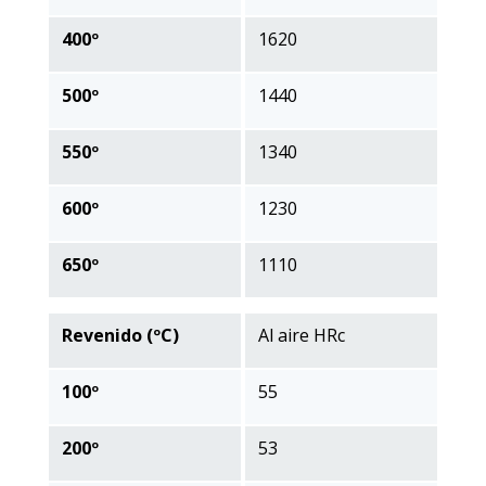
400º
1620
500º
1440
550º
1340
600º
1230
650º
1110
Revenido (ºC)
Al aire HRc
100º
55
200º
53