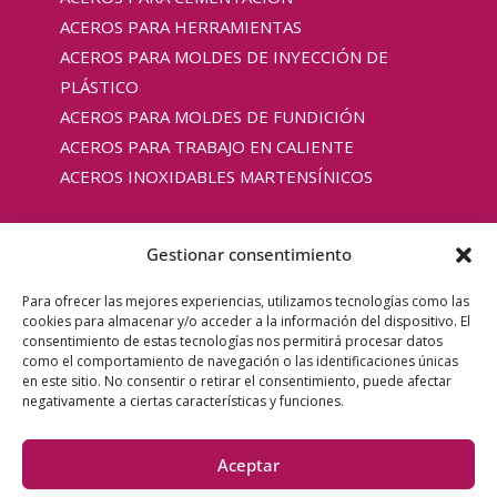
ACEROS PARA HERRAMIENTAS
ACEROS PARA MOLDES DE INYECCIÓN DE
PLÁSTICO
ACEROS PARA MOLDES DE FUNDICIÓN
ACEROS PARA TRABAJO EN CALIENTE
ACEROS INOXIDABLES MARTENSÍNICOS
Gestionar consentimiento
Copyright © 2025 Aceros COAC |
Aviso
Para ofrecer las mejores experiencias, utilizamos tecnologías como las
cookies para almacenar y/o acceder a la información del dispositivo. El
legal
|
Política de privacidad
|
Política de cookies
consentimiento de estas tecnologías nos permitirá procesar datos
UE
|
Noticias
como el comportamiento de navegación o las identificaciones únicas
en este sitio. No consentir o retirar el consentimiento, puede afectar
negativamente a ciertas características y funciones.
Financiado por la Unión Europea – Next Generation EU. Sin
embargo, los puntos de vista y las opiniones expresadas son
Aceptar
únicamente los del autor y no reflejan necesariamente los de