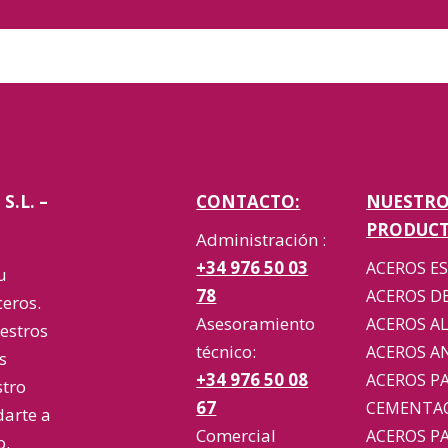
S.L. –
CONTACTO:
NUESTR
PRODUCT
Administración :
+34 976 50 03
ACEROS E
u
78
ACEROS D
eros.
Asesoramiento
ACEROS A
estros
técnico:
ACEROS A
s
+34 976 50 08
ACEROS P
stro
67
CEMENTA
darte a
Comercial
ACEROS P
o.