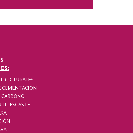
OS
OS:
STRUCTURALES
E CEMENTACIÓN
L CARBONO
NTIDESGASTE
ARA
CIÓN
ARA