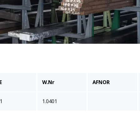
E
W.Nr
AFNOR
1
1.0401