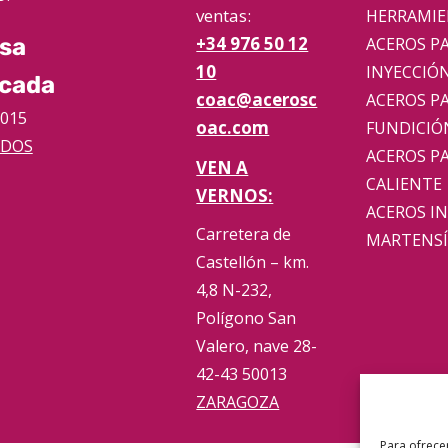
ventas:
HERRAMI
+34 976 50 12
ACEROS P
sa
10
INYECCIÓN
icada
coac@acerosc
ACEROS P
2015
oac.com
FUNDICIÓ
ADOS
ACEROS P
VEN A
CALIENTE
VERNOS:
ACEROS I
Carretera de
MARTENSÍ
Castellón – km.
4,8 N-232,
Polígono San
Valero, nave 28-
42-43 50013
ZARAGOZA
Para ofrece