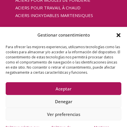
ACIERS POUR MOULES DE FONDERIE
ACIERS POUR TRAVAIL À CHAUD
ACIERS INOXYDABLES MARTENSIQUES
Gestionar consentimiento
Copyright © 2025 Aceros COAC |
Mentions légales
Para ofrecer las mejores experiencias, utilizamos tecnologías como las
cookies para almacenar y/o acceder a la información del dispositivo. El
|
Politique de confidentialité
|
Politique de cookies
consentimiento de estas tecnologías nos permitirá procesar datos
UE
|
Actualités
como el comportamiento de navegación o las identificaciones únicas
en este sitio. No consentir o retirar el consentimiento, puede afectar
negativamente a ciertas características y funciones.
Financé par l’Union européenne – Next Generation EU.
Toutefois, les points de vue et les opinions exprimés
Aceptar
n’engagent que leur(s) auteur(s) et ne reflètent pas
Denegar
nécessairement ceux de l’Union européenne. Ni l’Union
européenne ni la Commission européenne ne sauraient être
Ver preferencias
tenues pour responsables.