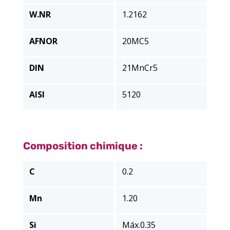
W.NR
1.2162
AFNOR
20MC5
DIN
21MnCr5
AISI
5120
Composition chimique :
C
0.2
Mn
1.20
Si
Máx.0.35