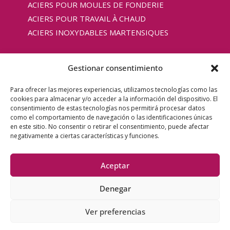
ACIERS POUR MOULES DE FONDERIE
ACIERS POUR TRAVAIL À CHAUD
ACIERS INOXYDABLES MARTENSIQUES
Gestionar consentimiento
Copyright © 2025 Aceros COAC |
Mentions légales
Para ofrecer las mejores experiencias, utilizamos tecnologías como las
cookies para almacenar y/o acceder a la información del dispositivo. El
|
Politique de confidentialité
|
Politique de cookies
consentimiento de estas tecnologías nos permitirá procesar datos
UE
|
Actualités
como el comportamiento de navegación o las identificaciones únicas
en este sitio. No consentir o retirar el consentimiento, puede afectar
negativamente a ciertas características y funciones.
Financé par l’Union européenne – Next Generation EU.
Toutefois, les points de vue et les opinions exprimés
Aceptar
n’engagent que leur(s) auteur(s) et ne reflètent pas
Denegar
nécessairement ceux de l’Union européenne. Ni l’Union
européenne ni la Commission européenne ne sauraient être
Ver preferencias
tenues pour responsables.