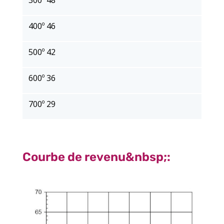
400º 46
500º 42
600º 36
700º 29
Courbe de revenu&nbsp;: