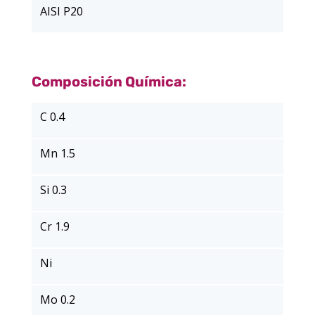
AISI P20
Composición Química:
C 0.4
Mn 1.5
Si 0.3
Cr 1.9
Ni
Mo 0.2