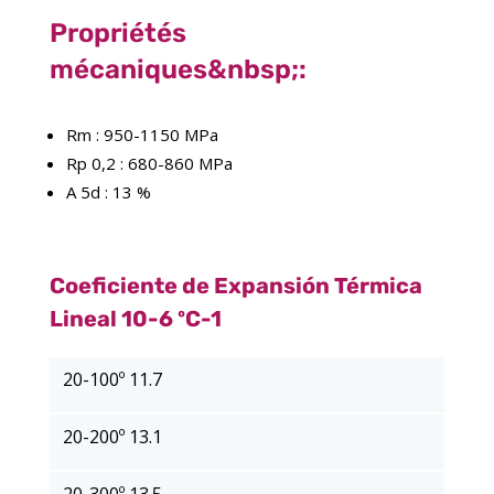
Propriétés
mécaniques&nbsp;:
Rm : 950-1150 MPa
Rp 0,2 : 680-860 MPa
A 5d : 13 %
Coeficiente de Expansión Térmica
Lineal 10-6 ºC-1
20-100º 11.7
20-200º 13.1
20-300º 13.5