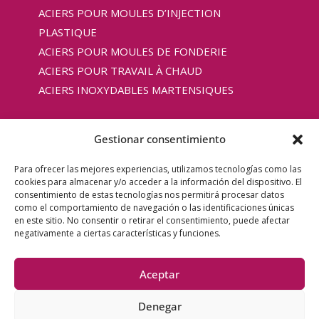
ACIERS POUR MOULES D’INJECTION
PLASTIQUE
ACIERS POUR MOULES DE FONDERIE
ACIERS POUR TRAVAIL À CHAUD
ACIERS INOXYDABLES MARTENSIQUES
Gestionar consentimiento
Copyright © 2025 Aceros COAC |
Mentions légales
Para ofrecer las mejores experiencias, utilizamos tecnologías como las
cookies para almacenar y/o acceder a la información del dispositivo. El
|
Politique de confidentialité
|
Politique de cookies
consentimiento de estas tecnologías nos permitirá procesar datos
UE
|
Actualités
como el comportamiento de navegación o las identificaciones únicas
en este sitio. No consentir o retirar el consentimiento, puede afectar
negativamente a ciertas características y funciones.
Financé par l’Union européenne – Next Generation EU.
Toutefois, les points de vue et les opinions exprimés
Aceptar
n’engagent que leur(s) auteur(s) et ne reflètent pas
Denegar
nécessairement ceux de l’Union européenne. Ni l’Union