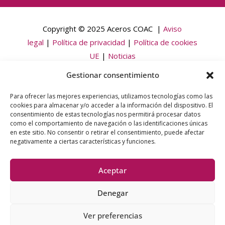
Copyright © 2025 Aceros COAC |
Aviso
legal
|
Política de privacidad
|
Política de cookies
UE
|
Noticias
Gestionar consentimiento
Financiado por la Unión Europea – Next Generation EU. Sin
Para ofrecer las mejores experiencias, utilizamos tecnologías como las
embargo, los puntos de vista y las opiniones expresadas son
cookies para almacenar y/o acceder a la información del dispositivo. El
únicamente los del autor y no reflejan necesariamente los de
consentimiento de estas tecnologías nos permitirá procesar datos
como el comportamiento de navegación o las identificaciones únicas
la Unión Europea. Ni la Unión Europea ni la Comisión Europea
en este sitio. No consentir o retirar el consentimiento, puede afectar
pueden ser consideradas responsables de las mismas.
negativamente a ciertas características y funciones.
Aceptar
Denegar
Ver preferencias